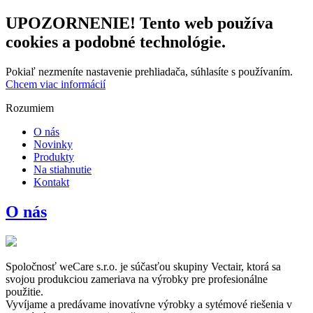
UPOZORNENIE! Tento web používa
cookies a podobné technológie.
Pokiaľ nezmeníte nastavenie prehliadača, súhlasíte s používaním.
Chcem viac informácií
Rozumiem
O nás
Novinky
Produkty
Na stiahnutie
Kontakt
O nás
Spoločnosť weCare s.r.o. je súčasťou skupiny Vectair, ktorá sa
svojou produkciou zameriava na výrobky pre profesionálne
použitie.
Vyvíjame a predávame inovatívne výrobky a sytémové riešenia v