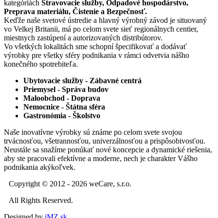
kategóriách
Stravovacie služby, Odpadové hospodárstvo,
Preprava materiálu, Čistenie a Bezpečnosť.
Keďže naše svetové ústredie a hlavný výrobný závod je situovaný
vo Velkej Britanii, má po celom svete sieť regionálnych centier,
miestnych zastúpení a autorizovaných distribútorov.
Vo všetkých lokalitách sme schopní špecifikovať a dodávať
výrobky pre všetky sféry podnikania v rámci odvetvia nášho
konečného spotrebiteľa.
Ubytovacie služby - Zábavné centrá
Priemysel - Správa budov
Maloobchod - Doprava
Nemocnice - Štátna sféra
Gastronómia - Školstvo
Naše inovatívne výrobky sú známe po celom svete svojou
trvácnosťou, všetrannosťou, univerzálnosťou a prispôsobivosťou.
Neustále sa snažíme ponúkať nové koncepcie a dynamické riešenia,
aby ste pracovali efektívne a moderne, nech je charakter Vášho
podnikania akýkoľvek.
Copyright © 2012 - 2026 weCare, s.r.o.
All Rights Reserved.
Designed by
iMZ.sk